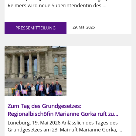
Reimers wird neue Superintendentin des ...
29. Mai 2026
PRESSEMITTEILUNG
Zum Tag des Grundgesetzes:
Regionalbischöfin Marianne Gorka ruft zu
Einsatz für Demokratie, Menschenwürde und
Lüneburg, 19. Mai 2026 Anlässlich des Tages des
Frieden auf
Grundgesetzes am 23. Mai ruft Marianne Gorka, ...