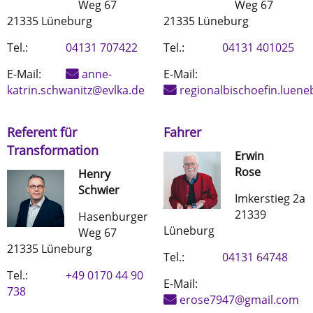
Weg 67
Weg 67
21335 Lüneburg
21335 Lüneburg
Tel.:
04131 707422
Tel.:
04131 401025
E-Mail:
anne-
E-Mail:
katrin.schwanitz@evlka.de
regionalbischoefin.luen
Referent für
Fahrer
Transformation
Erwin
Rose
Henry
Schwier
Imkerstieg 2a
21339
Hasenburger
Lüneburg
Weg 67
21335 Lüneburg
Tel.:
04131 64748
Tel.:
+49 0170 44 90
E-Mail:
738
erose7947@gmail.com