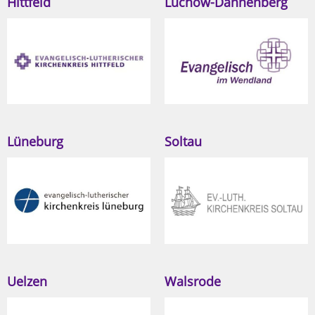
Hittfeld
Lüchow-Dannenberg
Lüneburg
Soltau
Uelzen
Walsrode