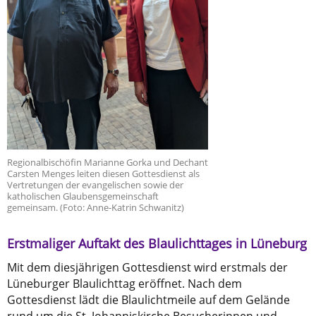
Regionalbischöfin Marianne Gorka und Dechant
Carsten Menges leiten diesen Gottesdienst als
Vertretungen der evangelischen sowie der
katholischen Glaubensgemeinschaft
gemeinsam. (Foto: Anne-Katrin Schwanitz)
Erstmaliger Auftakt des Blaulichttages in Lüneburg
Mit dem diesjährigen Gottesdienst wird erstmals der
Lüneburger Blaulichttag eröffnet. Nach dem
Gottesdienst lädt die Blaulichtmeile auf dem Gelände
rund um die St. Johanniskirche Besucherinnen und