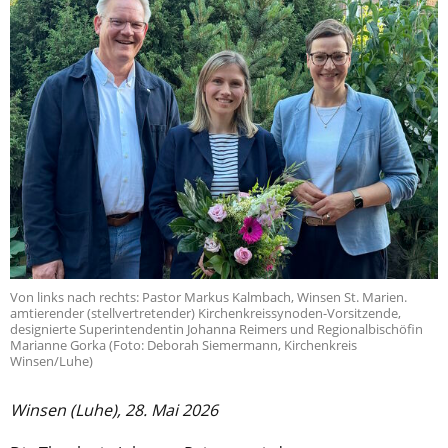
Von links nach rechts: Pastor Markus Kalmbach, Winsen St. Marien.
amtierender (stellvertretender) Kirchenkreissynoden-Vorsitzende,
designierte Superintendentin Johanna Reimers und Regionalbischöfin
Marianne Gorka (Foto: Deborah Siemermann, Kirchenkreis
Winsen/Luhe)
Winsen (Luhe), 28. Mai 2026